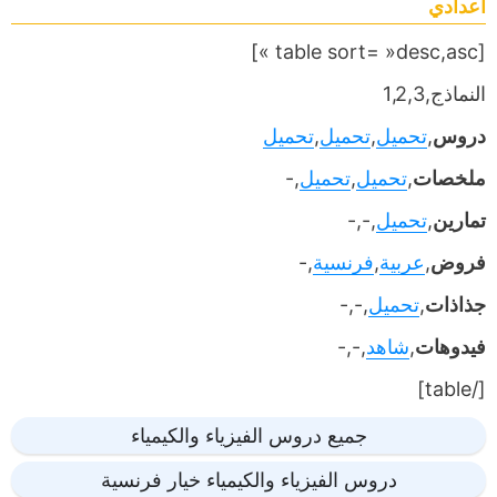
اعدادي
[table sort= »desc,asc »]
النماذج,1,2,3
دروس
,
تحميل
,
تحميل
,
تحميل
ملخصات
,
تحميل
,
تحميل
,-
تمارين
,
تحميل
,-,-
فروض
,
عربية
,
فرنسية
,-
جذاذات
,
تحميل
,-,-
فيدوهات
,
شاهد
,-,-
[/table]
جميع دروس الفيزياء والكيمياء
دروس الفيزياء والكيمياء خيار فرنسية