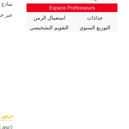
نماذج 
Espace Professeurs
عبر خا
جذاذات
استعمال الزمن
التوزيع السنوي
التقويم التشخيصي
درس ال
[table sort= »desc,asc »]