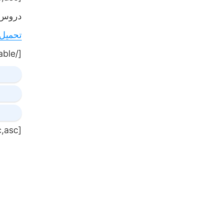
دروس,
تحميل
[/table]
[table sort= »desc,asc »]