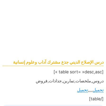
درس الإصلاح الديني جذع مشترك آداب وعلوم إنسانية
[table sort= »desc,asc »]
دروس,ملخصات,تمارين,جذاذات,فروض
تحميل
,,,,
تحميل
[/table]