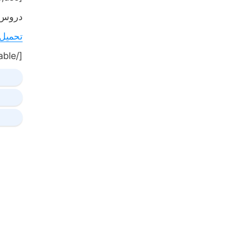
دروس,
تحميل
[/table]