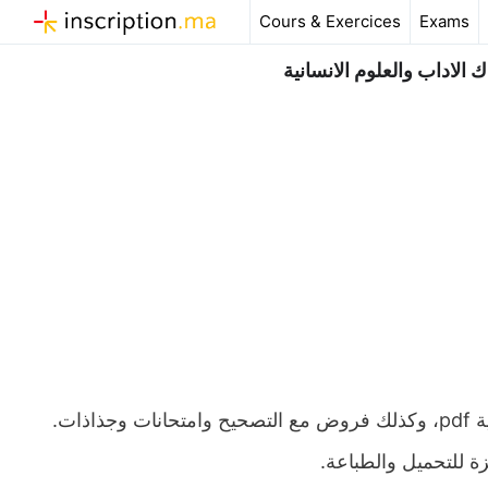
Aller
Cours & Exercices
Exams
au
contenu
الاداب والعلوم الانسانية
ملخص و تمارين وحلول درس الإستفهام اولى باك اداب وعلوم انسانية pdf، وكذلك فروض مع التصحيح وامتحانات وجذاذات.
زة للتحميل والطباعة.