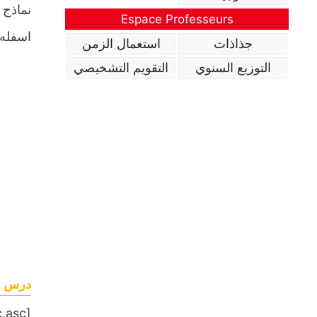
نماذج 
Espace Professeurs
اسفله.
جذاذات
استعمال الزمن
التوزيع السنوي
التقويم التشخيصي
درس ال
[table sort= »desc,asc »]