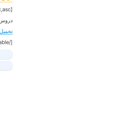
[table sort= »desc,asc »]
دروس,
تحميل
[/table]