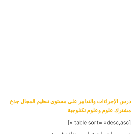
درس الإجراءات والتدابير على مستوى تنظيم المجال جذع
مشترك علوم وعلوم تكنلوجية
[table sort= »desc,asc »]
دروس,ملخصات,تمارين,جذاذة,فروض