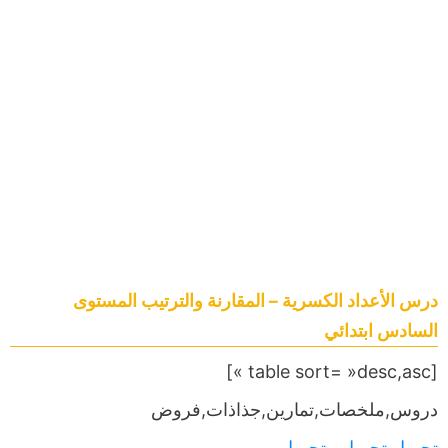
درس الأعداد الكسرية – المقارنة والترتيب المستوى
السادس ابتدائي
[table sort= »desc,asc »]
دروس,ملخصات,تمارين,جذاذات,فروض
تحميل
,
تحميل
,,,
تحميل