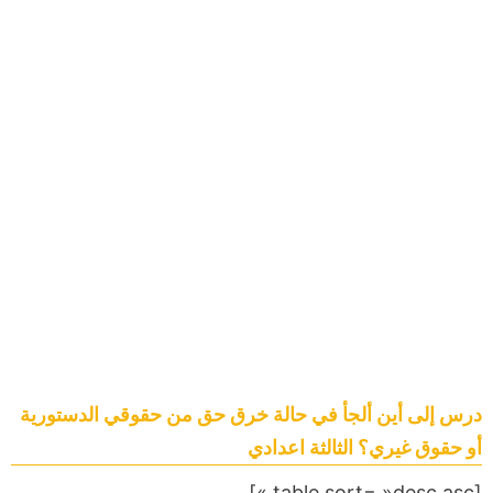
درس إلى أين ألجأ في حالة خرق حق من حقوقي الدستورية
أو حقوق غيري؟ الثالثة اعدادي
[table sort= »desc,asc »]