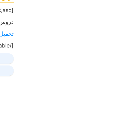
[table sort= »desc,asc »]
دروس,
تحميل
[/table]