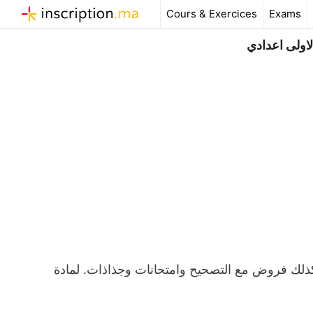
Aller
Cours & Exercices
Exams
au
contenu
اولى اعدادي
تمارين وحلول درس إلى أمي للسنة الاولى اعدادي pdf، وكذلك فروض مع التصحيح وامتحانات وجذاذات. لمادة