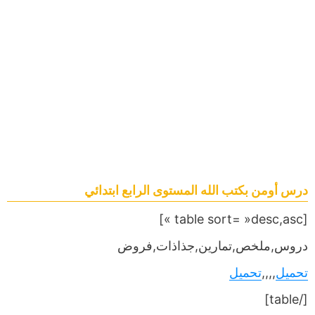
درس أومن بكتب الله المستوى الرابع ابتدائي
[table sort= »desc,asc »]
دروس,ملخص,تمارين,جذاذات,فروض
تحميل
,,,,
تحميل
[/table]