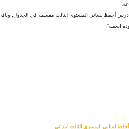
عة.
درس أحفظ لساني المستوى الثالث مقسمة في الجدول, وباقي ا
دة اسفله“.
فظ لساني المستوى الثالث ابتدائي