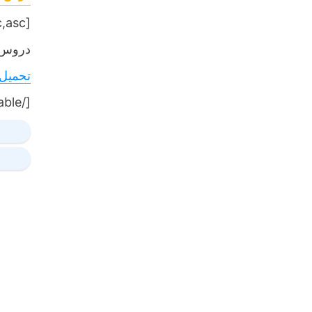
[table sort= »desc,asc »]
دروس,
تحميل
[/table]