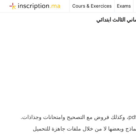
Aller
Cours & Exercices
Exams
au
contenu
 الثالث ابتدائي
ملخص و تمارين وحلول درس أحفظ لساني المستوى الثالث ابتدائي pdf، وكذلك فروض مع التصحيح وامتحانات وجذاذات.
ة نماذج وبعضها لا من خلال ملفات جاهزة للتحميل