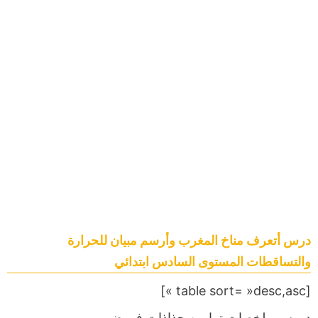
درس أتعرف مناخ المغرب وأرسم مبيان للحرارة
والتساقطات المستوى السادس ابتدائي
[table sort= »desc,asc »]
دروس,ملخصات,تمارين,جذاذات,فروض